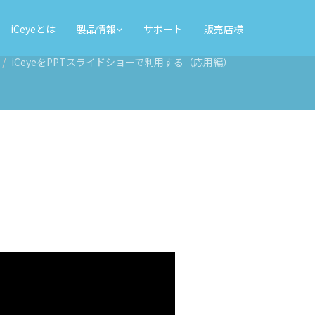
iCeyeとは
製品情報
サポート
販売店様
iCeyeをPPTスライドショーで利用する（応用編）